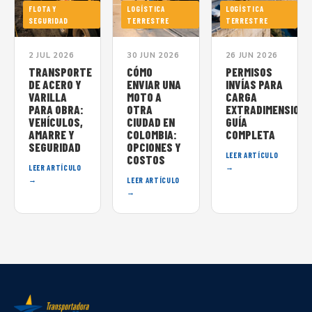
FLOTA Y
LOGÍSTICA
LOGÍSTICA
SEGURIDAD
TERRESTRE
TERRESTRE
2 JUL 2026
30 JUN 2026
26 JUN 2026
TRANSPORTE
CÓMO
PERMISOS
DE ACERO Y
ENVIAR UNA
INVÍAS PARA
VARILLA
MOTO A
CARGA
PARA OBRA:
OTRA
EXTRADIMENSIONA
VEHÍCULOS,
CIUDAD EN
GUÍA
AMARRE Y
COLOMBIA:
COMPLETA
SEGURIDAD
OPCIONES Y
LEER ARTÍCULO
COSTOS
→
LEER ARTÍCULO
→
LEER ARTÍCULO
→