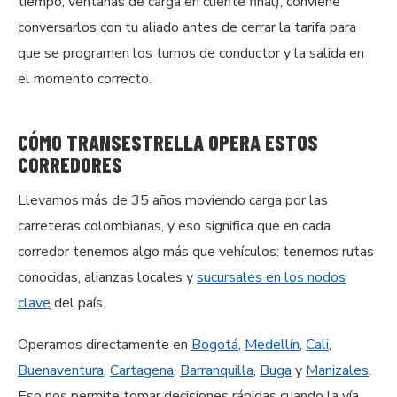
tiempo, ventanas de carga en cliente final), conviene
conversarlos con tu aliado antes de cerrar la tarifa para
que se programen los turnos de conductor y la salida en
el momento correcto.
CÓMO TRANSESTRELLA OPERA ESTOS
CORREDORES
Llevamos más de 35 años moviendo carga por las
carreteras colombianas, y eso significa que en cada
corredor tenemos algo más que vehículos: tenemos rutas
conocidas, alianzas locales y
sucursales en los nodos
clave
del país.
Operamos directamente en
Bogotá
,
Medellín
,
Cali
,
Buenaventura
,
Cartagena
,
Barranquilla
,
Buga
y
Manizales
.
Eso nos permite tomar decisiones rápidas cuando la vía