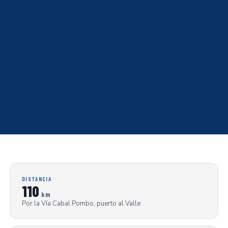
DISTANCIA
110
km
Por la Vía Cabal Pombo, puerto al Valle