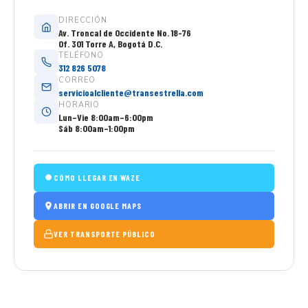
DIRECCIÓN
Av. Troncal de Occidente No. 18-76
Of. 301 Torre A, Bogotá D.C.
TELÉFONO
312 826 5078
CORREO
servicioalcliente@transestrella.com
HORARIO
Lun–Vie 8:00am–6:00pm
Sáb 8:00am–1:00pm
CÓMO LLEGAR EN WAZE
ABRIR EN GOOGLE MAPS
VER TRANSPORTE PÚBLICO