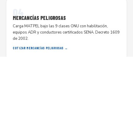
04
MERCANCÍAS PELIGROSAS
Carga MATPEL bajo las 9 clases ONU con habilitación,
equipos ADR y conductores certificados SENA. Decreto 1609
de 2002.
COTIZAR MERCANCÍAS PELIGROSAS →
05
CARGA SECA PALETIZADA
Carga seca general, producto terminado y materias primas
con manejo paletizado y trazabilidad completa de origen a
destino.
COTIZAR CARGA SECA →