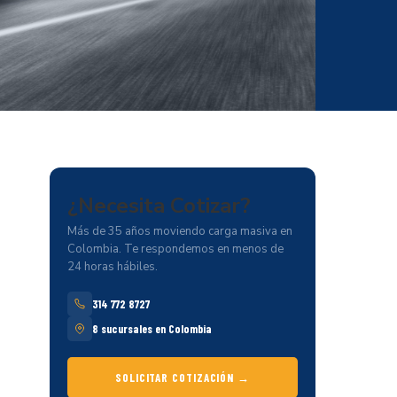
¿Necesita
Cotizar?
Más de 35 años moviendo carga masiva en
Colombia. Te respondemos en menos de
24 horas hábiles.
314 772 8727
8 sucursales en Colombia
SOLICITAR COTIZACIÓN →