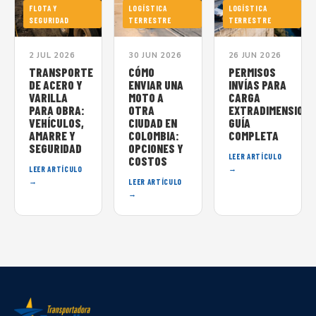
FLOTA Y
LOGÍSTICA
LOGÍSTICA
SEGURIDAD
TERRESTRE
TERRESTRE
2 JUL 2026
30 JUN 2026
26 JUN 2026
TRANSPORTE
CÓMO
PERMISOS
DE ACERO Y
ENVIAR UNA
INVÍAS PARA
VARILLA
MOTO A
CARGA
PARA OBRA:
OTRA
EXTRADIMENSIONA
VEHÍCULOS,
CIUDAD EN
GUÍA
AMARRE Y
COLOMBIA:
COMPLETA
SEGURIDAD
OPCIONES Y
LEER ARTÍCULO
COSTOS
→
LEER ARTÍCULO
→
LEER ARTÍCULO
→