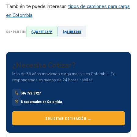
También te puede interesar:
tipos de camiones para carga
en Colombia
.
COMPARTIR:
WHATSAPP
LINKEDIN
¿Necesita
Cotizar?
Más de 35 años moviendo carga masiva en Colombia. Te
respondemos en menos de 24 horas hábiles.
314 772 8727
8 sucursales en Colombia
SOLICITAR COTIZACIÓN →