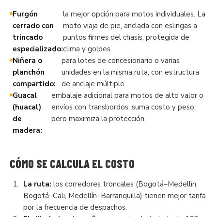
Furgón
la mejor opción para motos individuales. La
cerrado con
moto viaja de pie, anclada con eslingas a
trincado
puntos firmes del chasis, protegida de
especializado:
clima y golpes.
Niñera o
para lotes de concesionario o varias
planchón
unidades en la misma ruta, con estructura
compartido:
de anclaje múltiple.
Guacal
embalaje adicional para motos de alto valor o
(huacal)
envíos con transbordos; suma costo y peso,
de
pero maximiza la protección.
madera:
CÓMO SE CALCULA EL COSTO
La ruta:
los corredores troncales (Bogotá–Medellín,
Bogotá–Cali, Medellín–Barranquilla) tienen mejor tarifa
por la frecuencia de despachos.