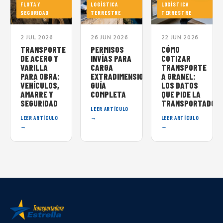
FLOTA Y
LOGÍSTICA
LOGÍSTICA
SEGURIDAD
TERRESTRE
TERRESTRE
2 JUL 2026
26 JUN 2026
22 JUN 2026
TRANSPORTE
PERMISOS
CÓMO
DE ACERO Y
INVÍAS PARA
COTIZAR
VARILLA
CARGA
TRANSPORTE
PARA OBRA:
EXTRADIMENSIONADA:
A GRANEL:
VEHÍCULOS,
GUÍA
LOS DATOS
AMARRE Y
COMPLETA
QUE PIDE LA
SEGURIDAD
TRANSPORTADOR
LEER ARTÍCULO
→
LEER ARTÍCULO
LEER ARTÍCULO
→
→