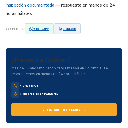
inspección documentada
— respuesta en menos de 24
horas hábiles.
COMPARTIR:
WHATSAPP
LINKEDIN
¿Necesita
Cotizar?
Más de 35 años moviendo carga masiva en Colombia. Te
respondemos en menos de 24 horas hábiles.
314 772 8727
8 sucursales en Colombia
SOLICITAR COTIZACIÓN →