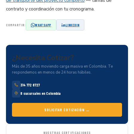
de transporte del proyecto completo
— tarifas de
contrato y coordinación con tu cronograma.
COMPARTIR:
WHATSAPP
LINKEDIN
¿Necesita
Cotizar?
Más de 35 años moviendo carga masiva en Colombia. Te
respondemos en menos de 24 horas hábiles.
314 772 8727
8 sucursales en Colombia
SOLICITAR COTIZACIÓN →
NUESTRAS CERTIFICACIONES