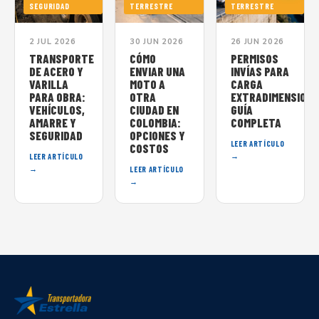
SEGURIDAD
TERRESTRE
TERRESTRE
2 JUL 2026
30 JUN 2026
26 JUN 2026
TRANSPORTE
CÓMO
PERMISOS
DE ACERO Y
ENVIAR UNA
INVÍAS PARA
VARILLA
MOTO A
CARGA
PARA OBRA:
OTRA
EXTRADIMENSIONA
VEHÍCULOS,
CIUDAD EN
GUÍA
AMARRE Y
COLOMBIA:
COMPLETA
SEGURIDAD
OPCIONES Y
LEER ARTÍCULO
COSTOS
→
LEER ARTÍCULO
→
LEER ARTÍCULO
→