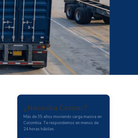
¿Necesita
Cotizar?
Más de 35 años moviendo carga masiva en
Colombia. Te respondemos en menos de
24 horas hábiles.