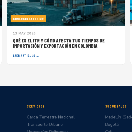
COMERCIO EXTERIOR
13 MAY 2026
QUÉ ES EL ITR Y CÓMO AFECTA TUS TIEMPOS DE
IMPORTACIÓN Y EXPORTACIÓN EN COLOMBIA
LEER ARTÍCULO →
SERVICIOS
SUCURSALES
Carga Terrestre Nacional
Medellín (Sede
Transporte Urbano
Bogotá
Mercancías Peligrosas
Cali