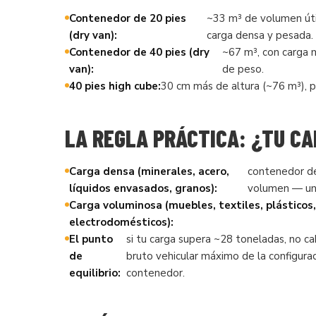
Contenedor de 20 pies
~33 m³ de volumen útil
(dry van):
carga densa y pesada.
Contenedor de 40 pies (dry
~67 m³, con carga m
van):
de peso.
40 pies high cube:
30 cm más de altura (~76 m³), pa
LA REGLA PRÁCTICA: ¿TU CA
Carga densa (minerales, acero,
contenedor de 
líquidos envasados, granos):
volumen — un 
Carga voluminosa (muebles, textiles, plásticos,
electrodomésticos):
El punto
si tu carga supera ~28 toneladas, no c
de
bruto vehicular máximo de la configura
equilibrio:
contenedor.